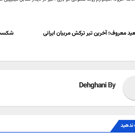
ری
د معروف؛ آخرین تیر ترکش مربیان ایرانی
شکست ب
ته
Dehghani
By
ندهید