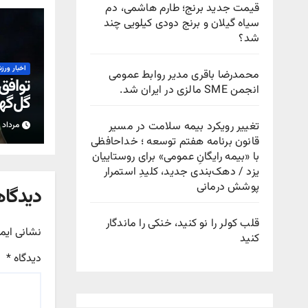
قیمت جدید برنج؛ طارم هاشمی، دم
سیاه گیلان و برنج دودی کیلویی چند
شد؟
اخبار ورز
محمدرضا باقری مدیر روابط عمومی
توافق
انجمن SME مالزی در ایران شد.
گل‌گهر
رحمت
تغییر رویکرد بیمه سلامت در مسیر
مرداد ۱۵, ۱۴۰۵
قانون برنامه هفتم توسعه ؛ خداحافظی
با «بیمه رایگانِ عمومی» برای روستاییان
یزد / دهک‌بندی جدید، کلیدِ استمرار
پوشش درمانی
دیدگاه
قلب کولر را نو کنید، خنکی را ماندگار
نشانی ایم
کنید
دیدگاه
*