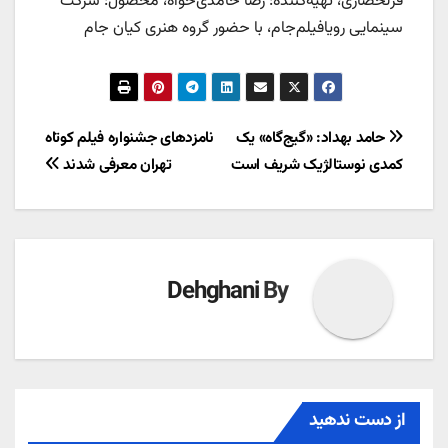
قزلحصاری، تهیه‌کننده: رضا حامدی‌خواه، محصول: شرکت
سینمایی رویافیلم‌جام، با حضور گروه هنری کیان جام
راهبری
حامد بهداد: «گیج‌گاه» یک
نامزدهای جشنواره فیلم کوتاه
کمدی نوستالژیک شریف است
تهران معرفی شدند
نوشته
Dehghani
By
از دست ندهید