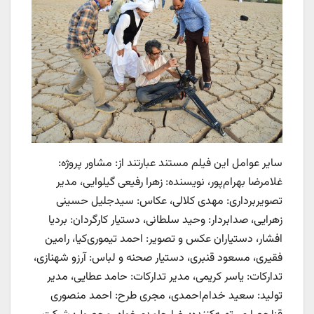
سایر عوامل این فیلم مستند عبارتند از: مشاور پروژه:
غلامرضا بهرام‌پور، نویسنده: زهرا رفیعی گیلوایی، مدیر
تصویربرداری: مهدی کلالی، عکاس: سیدجلیل حسینی
زهرایی، صدابردار: وحید سلطانی، دستیار کارگردان: بردیا
افشار، دستیاران عکس و تصویر: احمد تیموری‌کیا، رامین
فقیری، مسعود قنبری، دستیار صحنه و لباس: آرزو شهنازی،
تدارکات: یاسر کریمی، مدیر تدارکات: حامد عطایی، مدیر
تولید: سعید خدام‌احمدی، مجری طرح: احمد منصوری