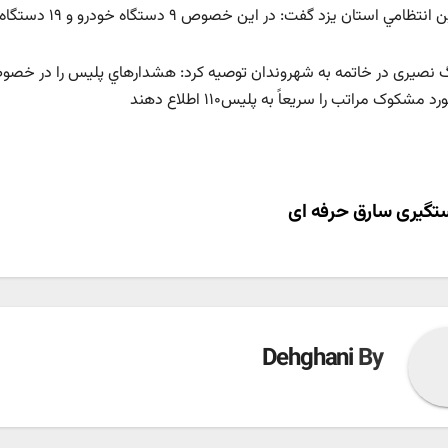
 استان يزد گفت: در این خصوص ۹ دستگاه خودرو و ۱۹ دستگاه موتورسیکلت سرقتی در شهر یزد کشف شد.
نصیری در خاتمه به شهروندان توصيه کرد: هشدارهاي پليس را در خص
د مشکوک مراتب را سريعاً به پليس۱۱۰ اطلاع دهند
ری
گیری سارق حرفه ای
ته
Dehghani
By