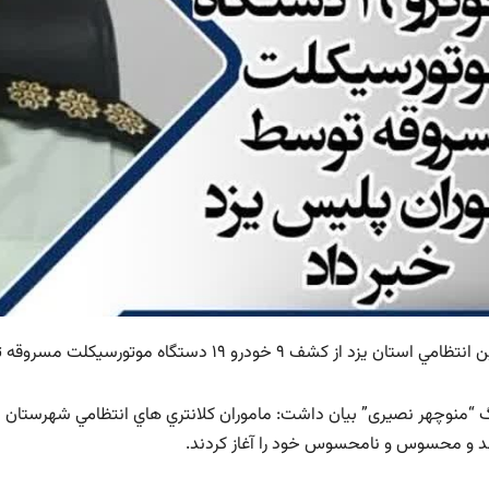
ان یزد از کشف ۹ خودرو ۱۹ دستگاه موتورسیکلت مسروقه توسط ماموران پلیس یزد خبر داد.
“منوچهر نصیری” بيان داشت: ماموران کلانتري هاي انتظامي شهرستان ي
 و محسوس و نامحسوس خود را آغاز کردند.