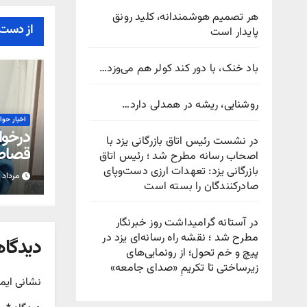
هر تصمیم هوشمندانه، کلید رونق
از دست 
پایدار است
باد خنک، با دور کند کولر هم می‌وزد…
روشنایی، ریشه در همدلی دارد…
اخبار حو
درخوا
در نشست رئیس اتاق بازرگانی یزد با
قصاص
اصحاب رسانه مطرح شد ؛ رئیس اتاق
بازرگانی یزد: تعهدات ارزی دست‌وپای
مرداد ۱۷, ۱۴۰۵
صادرکنندگان را بسته است
در آستانه گرامیداشت روز خبرنگار
مطرح شد ؛ نقشه راه رسانه‌ای یزد در
دیدگاه
پیچ‌ و خم تحول؛ از رونمایی‌های
زیرساختی تا تکریمِ «صدای جامعه»
نشانی ایم