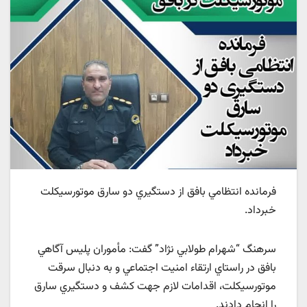
فرمانده انتظامي بافق از دستگيري دو سارق موتورسيکلت
خبرداد.
سرهنگ “شهرام طولابي نژاد” گفت: مأموران پليس آگاهي
بافق در راستاي ارتقاء امنيت اجتماعي و به دنبال سرقت
موتورسيکلت، اقدامات لازم جهت کشف و دستگيري سارق
را انجام دادند.