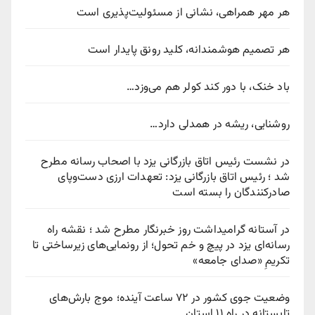
هر مهر همراهی، نشانی از مسئولیت‌پذیری است
هر تصمیم هوشمندانه، کلید رونق پایدار است
باد خنک، با دور کند کولر هم می‌وزد…
روشنایی، ریشه در همدلی دارد…
در نشست رئیس اتاق بازرگانی یزد با اصحاب رسانه مطرح
شد ؛ رئیس اتاق بازرگانی یزد: تعهدات ارزی دست‌وپای
صادرکنندگان را بسته است
در آستانه گرامیداشت روز خبرنگار مطرح شد ؛ نقشه راه
رسانه‌ای یزد در پیچ‌ و خم تحول؛ از رونمایی‌های زیرساختی تا
تکریمِ «صدای جامعه»
وضعیت جوی کشور در ۷۲ ساعت آینده؛ موج بارش‌های
تابستانه در راه ۱۱ استان