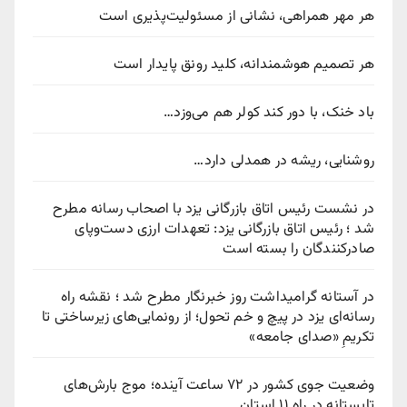
هر مهر همراهی، نشانی از مسئولیت‌پذیری است
هر تصمیم هوشمندانه، کلید رونق پایدار است
باد خنک، با دور کند کولر هم می‌وزد…
روشنایی، ریشه در همدلی دارد…
در نشست رئیس اتاق بازرگانی یزد با اصحاب رسانه مطرح
شد ؛ رئیس اتاق بازرگانی یزد: تعهدات ارزی دست‌وپای
صادرکنندگان را بسته است
در آستانه گرامیداشت روز خبرنگار مطرح شد ؛ نقشه راه
رسانه‌ای یزد در پیچ‌ و خم تحول؛ از رونمایی‌های زیرساختی تا
تکریمِ «صدای جامعه»
وضعیت جوی کشور در ۷۲ ساعت آینده؛ موج بارش‌های
تابستانه در راه ۱۱ استان