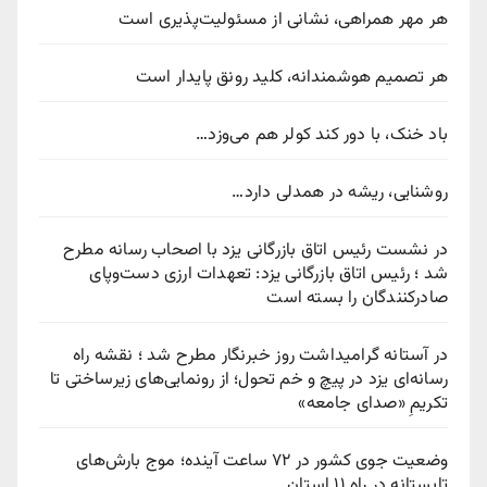
هر مهر همراهی، نشانی از مسئولیت‌پذیری است
هر تصمیم هوشمندانه، کلید رونق پایدار است
باد خنک، با دور کند کولر هم می‌وزد…
روشنایی، ریشه در همدلی دارد…
در نشست رئیس اتاق بازرگانی یزد با اصحاب رسانه مطرح
شد ؛ رئیس اتاق بازرگانی یزد: تعهدات ارزی دست‌وپای
صادرکنندگان را بسته است
در آستانه گرامیداشت روز خبرنگار مطرح شد ؛ نقشه راه
رسانه‌ای یزد در پیچ‌ و خم تحول؛ از رونمایی‌های زیرساختی تا
تکریمِ «صدای جامعه»
وضعیت جوی کشور در ۷۲ ساعت آینده؛ موج بارش‌های
تابستانه در راه ۱۱ استان