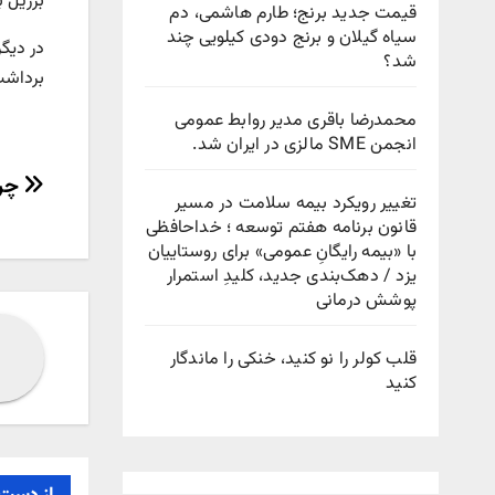
برزیل با این برتری، ۲۱ امتیازی شد و 
قیمت جدید برنج؛ طارم هاشمی، دم
سیاه گیلان و برنج دودی کیلویی چند
شد؟
برداشت
محمدرضا باقری مدیر روابط عمومی
انجمن SME مالزی در ایران شد.
راهب
چرا
تغییر رویکرد بیمه سلامت در مسیر
نوش
قانون برنامه هفتم توسعه ؛ خداحافظی
با «بیمه رایگانِ عمومی» برای روستاییان
یزد / دهک‌بندی جدید، کلیدِ استمرار
پوشش درمانی
قلب کولر را نو کنید، خنکی را ماندگار
کنید