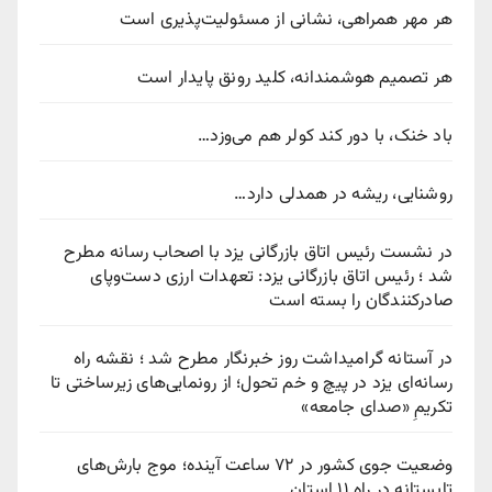
هر مهر همراهی، نشانی از مسئولیت‌پذیری است
هر تصمیم هوشمندانه، کلید رونق پایدار است
باد خنک، با دور کند کولر هم می‌وزد…
روشنایی، ریشه در همدلی دارد…
در نشست رئیس اتاق بازرگانی یزد با اصحاب رسانه مطرح
شد ؛ رئیس اتاق بازرگانی یزد: تعهدات ارزی دست‌وپای
صادرکنندگان را بسته است
در آستانه گرامیداشت روز خبرنگار مطرح شد ؛ نقشه راه
رسانه‌ای یزد در پیچ‌ و خم تحول؛ از رونمایی‌های زیرساختی تا
تکریمِ «صدای جامعه»
وضعیت جوی کشور در ۷۲ ساعت آینده؛ موج بارش‌های
تابستانه در راه ۱۱ استان