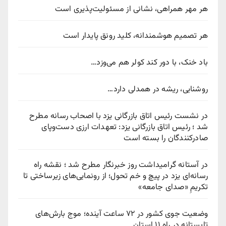
هر مهر همراهی، نشانی از مسئولیت‌پذیری است
هر تصمیم هوشمندانه، کلید رونق پایدار است
باد خنک، با دور کند کولر هم می‌وزد…
روشنایی، ریشه در همدلی دارد…
در نشست رئیس اتاق بازرگانی یزد با اصحاب رسانه مطرح
شد ؛ رئیس اتاق بازرگانی یزد: تعهدات ارزی دست‌وپای
صادرکنندگان را بسته است
در آستانه گرامیداشت روز خبرنگار مطرح شد ؛ نقشه راه
رسانه‌ای یزد در پیچ‌ و خم تحول؛ از رونمایی‌های زیرساختی تا
تکریمِ «صدای جامعه»
وضعیت جوی کشور در ۷۲ ساعت آینده؛ موج بارش‌های
تابستانه در راه ۱۱ استان