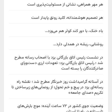
هر مهر همراهی، نشانی از مسئولیت‌پذیری است
هر تصمیم هوشمندانه، کلید رونق پایدار است
باد خنک، با دور کند کولر هم می‌وزد…
روشنایی، ریشه در همدلی دارد…
در نشست رئیس اتاق بازرگانی یزد با اصحاب رسانه مطرح
شد ؛ رئیس اتاق بازرگانی یزد: تعهدات ارزی دست‌وپای
صادرکنندگان را بسته است
در آستانه گرامیداشت روز خبرنگار مطرح شد ؛ نقشه راه
رسانه‌ای یزد در پیچ‌ و خم تحول؛ از رونمایی‌های زیرساختی تا
تکریمِ «صدای جامعه»
وضعیت جوی کشور در ۷۲ ساعت آینده؛ موج بارش‌های
تابستانه در راه ۱۱ استان