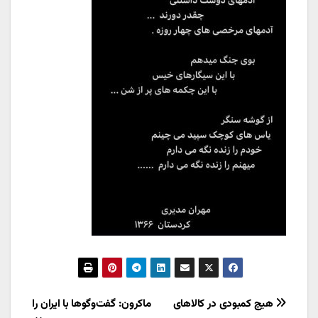
راهبری
هیچ کمبودی در کالاهای
ماکرون: گفت‌وگوها با ایران را