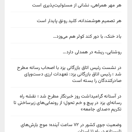
هر مهر همراهی، نشانی از مسئولیت‌پذیری است
هر تصمیم هوشمندانه، کلید رونق پایدار است
باد خنک، با دور کند کولر هم می‌وزد…
روشنایی، ریشه در همدلی دارد…
در نشست رئیس اتاق بازرگانی یزد با اصحاب رسانه مطرح
شد ؛ رئیس اتاق بازرگانی یزد: تعهدات ارزی دست‌وپای
صادرکنندگان را بسته است
در آستانه گرامیداشت روز خبرنگار مطرح شد ؛ نقشه راه
رسانه‌ای یزد در پیچ‌ و خم تحول؛ از رونمایی‌های زیرساختی تا
تکریمِ «صدای جامعه»
وضعیت جوی کشور در ۷۲ ساعت آینده؛ موج بارش‌های
تابستانه در راه ۱۱ استان