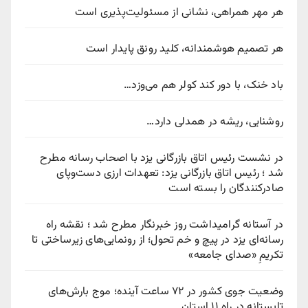
هر مهر همراهی، نشانی از مسئولیت‌پذیری است
هر تصمیم هوشمندانه، کلید رونق پایدار است
باد خنک، با دور کند کولر هم می‌وزد…
روشنایی، ریشه در همدلی دارد…
در نشست رئیس اتاق بازرگانی یزد با اصحاب رسانه مطرح
شد ؛ رئیس اتاق بازرگانی یزد: تعهدات ارزی دست‌وپای
صادرکنندگان را بسته است
در آستانه گرامیداشت روز خبرنگار مطرح شد ؛ نقشه راه
رسانه‌ای یزد در پیچ‌ و خم تحول؛ از رونمایی‌های زیرساختی تا
تکریمِ «صدای جامعه»
وضعیت جوی کشور در ۷۲ ساعت آینده؛ موج بارش‌های
تابستانه در راه ۱۱ استان