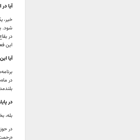
آیا در
خیر، ی
شود. ب
در بقاع
این فع
آیا ای
برنامه
در ماه‌
بلندمد
در پای
بله، بخ
در حوزه
«رحمت ل