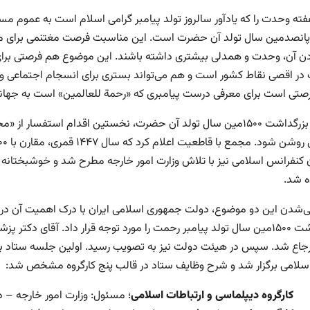
هفته وحدت را که یادآور سالروز تولد پیامبر گرامی اسلام است به عموم م
 پانصدمین سال تولد آن حضرت است. این مناسبت فرصت مغتنمی برای مسلما
ادن آن، وحدت و همدلی بیشتری داشته باشند. این موضوع هم فرصتی برا
ر اقصی نقاط کشور است و هم می‌تواند بستری برای انسجام اجتماعی و 
رصتی است برای معرفی درست پیامبری که «رحمة للعالمین» است به جهانیان
با ایده بزرگداشت ۱۵۰۰مین سال تولد آن حضرت، نخستین اقدام استفس
 کنفرانس اسلامی نیز با تلاش وزارت امور خارجه مطرح شد و خوشبختانه د
ه شد.
ی‌شدن این دو موضوع، دولت جمهوری اسلامی ایران با درک اهمیت آن در 
بزرگداشت ۱۵۰۰مین سال تولد پیامبر رحمت را مورد توجه قرار داد. آقای د
رجاع شد. سپس در هیئت دولت نیز به تصویب رسید. اولین جلسه ستاد با ر
اسلامی برگزار شد و شرح وظایف ستاد در قالب پنج کارگروه مشخص شد:
کارگروه دیپلماسی و ارتباطات اسلامی
؛ مسئول: وزارت امور خارجه – د