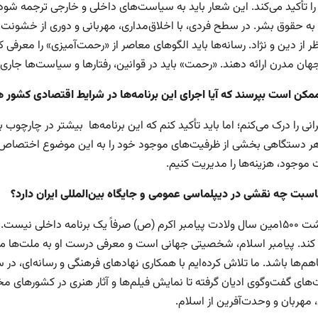
 تأکید می‌کند. این شعار باید به سیاست‌های داخلی و خارجی ترجمه شود: کم
 به حقوق بشر. در سطح فردی، با اخلاق‌مداری، مهربانی و دوری از خشونت.
 از دین و نژاد. رسانه‌ها باید الگوهای معاصر از «رحمت‌آمیزی» را معرفی کن
جهان مدرن ارائه دهند. «رحمت» باید در قوانین، رفتارها و سیاست‌ها جاری 
مکن است بپرسند که آیا اجرای این برنامه‌ها در شرایط اقتصادی کشور ه
انی را درک می‌کنم؛ اما باید تأکید کنم که این برنامه‌ها بیشتر در چارچو
هر دستگاهی بخشی از ظرفیت‌های موجود خود را به این موضوع اختصاص داد
 موجود، هزینه‌ها را مدیریت کنیم.
اسبت چه نقشی در دیپلماسی عمومی و جایگاه بین‌المللی ایران دارد؟
بزرگداشت ۱۵۰۰مین سال ولادت پیامبر اکرم (ص) صرفاً یک برنامه داخلی ن
کند. پیامبر اسلام، شخصیتی جهانی است و معرفی درست او به ملت‌ها م
م‌ها باشد. ما تلاش کرده‌ایم با همکاری نهادهای فرهنگی و رسانه‌ای، در سط
ای گفت‌وگوی ادیان گرفته تا نمایش فیلم‌ها و آثار هنری در کشورهای م
 مهربان و وحدت‌آفرین از اسلام.