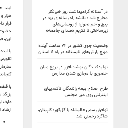
ابتدا 
در آستانه گرامیداشت روز خبرنگار
هزار و
مطرح شد ؛ نقشه راه رسانه‌ای یزد در
قرار د
پیچ‌ و خم تحول؛ از رونمایی‌های
زیرساختی تا تکریمِ «صدای جامعه»
حضرت د
این، ف
وضعیت جوی کشور در ۷۲ ساعت آینده؛
موج بارش‌های تابستانه در راه ۱۱ استان
سازمان
تولیدکنندگان نوشت‌افزار در برزخ میان
حضوری یا مجازی شدن مدارس
گنجاند
با قطع
طرح اصلاح بیمه رانندگان تاکسیهای
اینترنتی روی میز مجلس
عارف ا
ارشاد 
توافق رسمی عالیشاه با گل‌گهر؛ کاپیتان،
شاگرد رحمتی شد