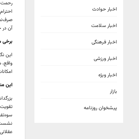
رحمت را
اخبار حوادث
احترام
صرف‌نظر
اخبار سلامت
آن در 
برخی م
اخبار فرهنگی
این نگر
اخبار ورزشی
واقع، 
امکانات
اخبار ویژه
این من
بازار
تقویت 
پیشخوان روزنامه
سوءتفاه
نشست‌ه
عقلانی،