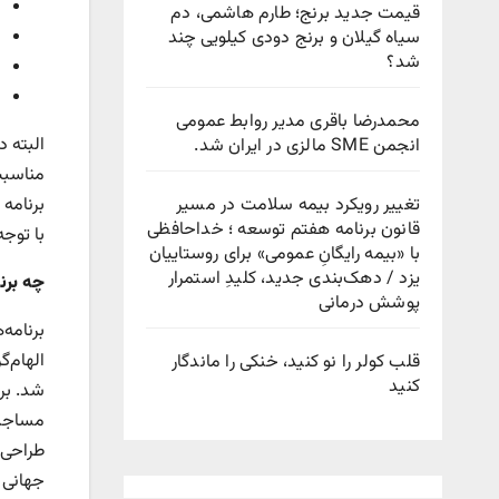
قیمت جدید برنج؛ طارم هاشمی، دم
سیاه گیلان و برنج دودی کیلویی چند
شد؟
محمدرضا باقری مدیر روابط عمومی
البته د
انجمن SME مالزی در ایران شد.
مناسبت
تغییر رویکرد بیمه سلامت در مسیر
برنامه 
قانون برنامه هفتم توسعه ؛ خداحافظی
با توج
با «بیمه رایگانِ عمومی» برای روستاییان
یزد / دهک‌بندی جدید، کلیدِ استمرار
چه برن
پوشش درمانی
برنامه‌
الهام‌
قلب کولر را نو کنید، خنکی را ماندگار
کنید
شد. بر
مساجد،
طراحی ش
جهانی ن