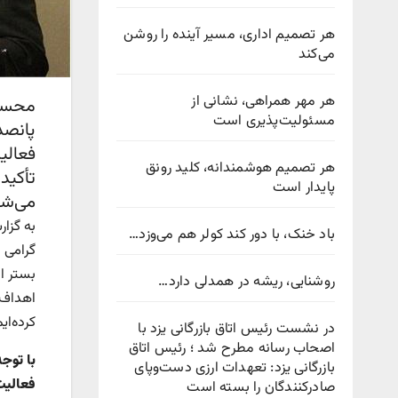
هر تصمیم اداری، مسیر آینده را روشن
می‌کند
هر مهر همراهی، نشانی از
محسن 
مسئولیت‌پذیری است
پانصد
فعالی
هر تصمیم هوشمندانه، کلید رونق
تأکید
پایدار است
می‌شو
به گزا
باد خنک، با دور کند کولر هم می‌وزد…
گرامی 
روشنایی، ریشه در همدلی دارد…
اهداف،
کرده‌ای
در نشست رئیس اتاق بازرگانی یزد با
اصحاب رسانه مطرح شد ؛ رئیس اتاق
با توج
بازرگانی یزد: تعهدات ارزی دست‌وپای
فعالیت
صادرکنندگان را بسته است