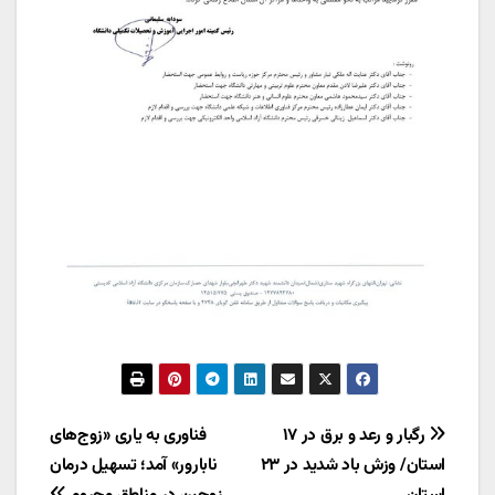
راهبری
رگبار و رعد و برق در ۱۷
فناوری به یاری «زوج‌های
استان/ وزش باد شدید در ۲۳
نابارور» آمد؛ تسهیل درمان
نوشته
استان
زوجین در مناطق محروم