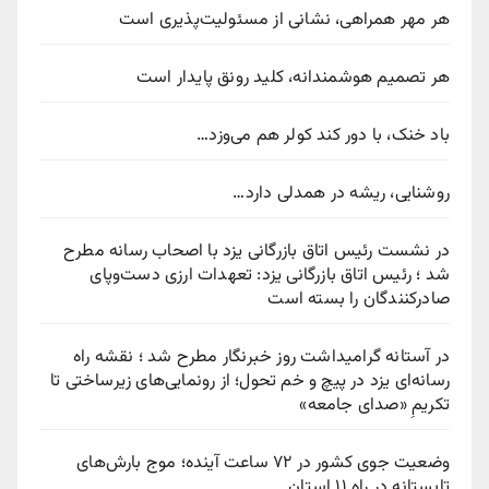
هر مهر همراهی، نشانی از مسئولیت‌پذیری است
هر تصمیم هوشمندانه، کلید رونق پایدار است
باد خنک، با دور کند کولر هم می‌وزد…
روشنایی، ریشه در همدلی دارد…
در نشست رئیس اتاق بازرگانی یزد با اصحاب رسانه مطرح
شد ؛ رئیس اتاق بازرگانی یزد: تعهدات ارزی دست‌وپای
صادرکنندگان را بسته است
در آستانه گرامیداشت روز خبرنگار مطرح شد ؛ نقشه راه
رسانه‌ای یزد در پیچ‌ و خم تحول؛ از رونمایی‌های زیرساختی تا
تکریمِ «صدای جامعه»
وضعیت جوی کشور در ۷۲ ساعت آینده؛ موج بارش‌های
تابستانه در راه ۱۱ استان