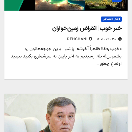
اخبار اجتماعی
خبر خوب| انقراض زمین‌خواران
۱۴۰۱-۰۹-۳۰
DEHGHANI
«خوب رفقا! ظاهراً آخرشه، پاشین برین جوجه‌هاتون رو
بشمرین!» بله! رسیدیم به آخر پاییز. یه سرشماری بکنید ببینید
اوضاع چطور…