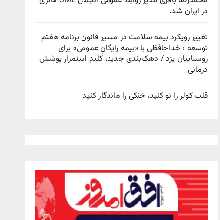
محمدرضا باقری مدیر روابط عمومی انجمن SME مالزی
در ایران شد.
تغییر رویکرد بیمه سلامت در مسیر قانون برنامه هفتم
توسعه ؛ خداحافظی با «بیمه رایگانِ عمومی» برای
روستاییان یزد / دهک‌بندی جدید، کلیدِ استمرار پوشش
درمانی
قلب کولر را نو کنید، خنکی را ماندگار کنید