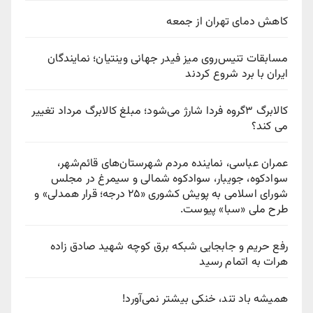
کاهش دمای تهران از جمعه
مسابقات تنیس‌روی میز فیدر جهانی وینتیان؛ نمایندگان
ایران با برد شروع کردند
کالابرگ ۳گروه فردا شارژ می‌شود؛ مبلغ کالابرگ مرداد تغییر
می کند؟
عمران عباسی، نماینده مردم شهرستان‌های قائم‌شهر،
سوادكوه، جویبار، سوادكوه شمالی و سیمرغ در مجلس
شورای اسلامی به پویش كشوری «۲۵ درجه؛ قرار همدلی» و
طرح ملی «سبا» پیوست.
رفع حریم و جابجایی شبکه برق کوچه شهید صادق زاده
هرات به اتمام رسید
همیشه باد تند، خنکی بیشتر نمی‌آورد!