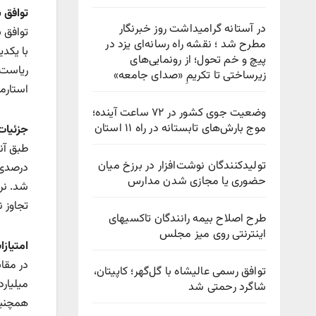
توافق 
در آستانه گرامیداشت روز خبرنگار
توافق ب
مطرح شد ؛ نقشه راه رسانه‌ای یزد در
با یکد
پیچ‌ و خم تحول؛ از رونمایی‌های
ریاست 
زیرساختی تا تکریمِ «صدای جامعه»
استارمر
وضعیت جوی کشور در ۷۲ ساعت آینده؛
موج بارش‌های تابستانه در راه ۱۱ استان
جزئیات
تولیدکنندگان نوشت‌افزار در برزخ میان
حضوری یا مجازی شدن مدارس
تجاوز ن
طرح اصلاح بیمه رانندگان تاکسیهای
اینترنتی روی میز مجلس
امتیازا
توافق رسمی عالیشاه با گل‌گهر؛ کاپیتان،
میلیارد
شاگرد رحمتی شد
همچنین