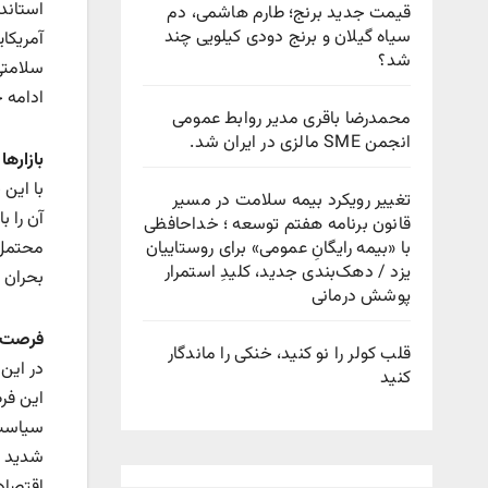
استاند
قیمت جدید برنج؛ طارم هاشمی، دم
سیاه گیلان و برنج دودی کیلویی چند
آمریکا
شد؟
سلامتی
ادامه 
محمدرضا باقری مدیر روابط عمومی
انجمن SME مالزی در ایران شد.
بازاره
با این
تغییر رویکرد بیمه سلامت در مسیر
قانون برنامه هفتم توسعه ؛ خداحافظی
با «بیمه رایگانِ عمومی» برای روستاییان
محتمل ب
یزد / دهک‌بندی جدید، کلیدِ استمرار
بحران 
پوشش درمانی
فرصت‌س
قلب کولر را نو کنید، خنکی را ماندگار
در این 
کنید
این فرص
سیاست‌
شدید نر
اقتصاد