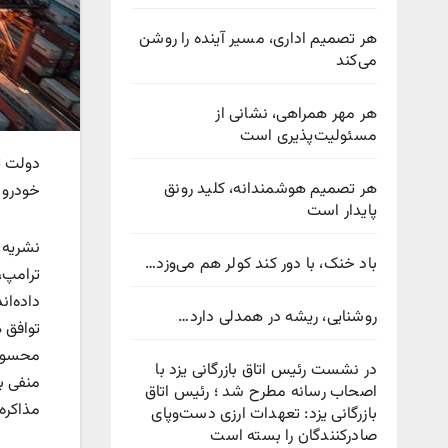
هر تصمیم اداری، مسیر آینده را روشن
می‌کند
هر مهر همراهی، نشانی از
مسئولیت‌پذیری است
دولت ت
هر تصمیم هوشمندانه، کلید رونق
خودرو 
پایدار است
نشریه 
باد خنک، با دور کند کولر هم می‌وزد…
ترامپ،
داده‌ان
روشنایی، ریشه در همدلی دارد…
توافق 
محسوب 
در نشست رئیس اتاق بازرگانی یزد با
منفی بازا
اصحاب رسانه مطرح شد ؛ رئیس اتاق
مذاکره
بازرگانی یزد: تعهدات ارزی دست‌وپای
صادرکنندگان را بسته است