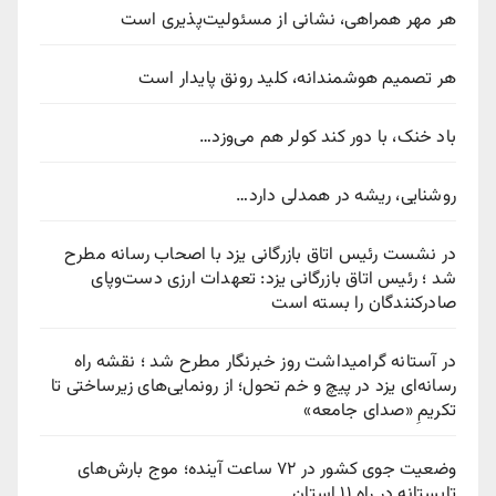
هر مهر همراهی، نشانی از مسئولیت‌پذیری است
هر تصمیم هوشمندانه، کلید رونق پایدار است
باد خنک، با دور کند کولر هم می‌وزد…
روشنایی، ریشه در همدلی دارد…
در نشست رئیس اتاق بازرگانی یزد با اصحاب رسانه مطرح
شد ؛ رئیس اتاق بازرگانی یزد: تعهدات ارزی دست‌وپای
صادرکنندگان را بسته است
در آستانه گرامیداشت روز خبرنگار مطرح شد ؛ نقشه راه
رسانه‌ای یزد در پیچ‌ و خم تحول؛ از رونمایی‌های زیرساختی تا
تکریمِ «صدای جامعه»
وضعیت جوی کشور در ۷۲ ساعت آینده؛ موج بارش‌های
تابستانه در راه ۱۱ استان