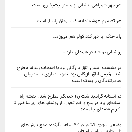
هر مهر همراهی، نشانی از مسئولیت‌پذیری است
هر تصمیم هوشمندانه، کلید رونق پایدار است
باد خنک، با دور کند کولر هم می‌وزد…
روشنایی، ریشه در همدلی دارد…
در نشست رئیس اتاق بازرگانی یزد با اصحاب رسانه مطرح
شد ؛ رئیس اتاق بازرگانی یزد: تعهدات ارزی دست‌وپای
صادرکنندگان را بسته است
در آستانه گرامیداشت روز خبرنگار مطرح شد ؛ نقشه راه
رسانه‌ای یزد در پیچ‌ و خم تحول؛ از رونمایی‌های زیرساختی تا
تکریمِ «صدای جامعه»
وضعیت جوی کشور در ۷۲ ساعت آینده؛ موج بارش‌های
تابستانه در راه ۱۱ استان