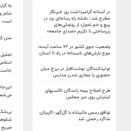
به گزا
در آستانه گرامیداشت روز خبرنگار
شاعر و
مطرح شد ؛ نقشه راه رسانه‌ای یزد در
است.
پیچ‌ و خم تحول؛ از رونمایی‌های
زیرساختی تا تکریمِ «صدای جامعه»
متن کا
وضعیت جوی کشور در ۷۲ ساعت آینده؛
موج بارش‌های تابستانه در راه ۱۱ استان
تجلیل 
اسلامی
تولیدکنندگان نوشت‌افزار در برزخ میان
جاست که
حضوری یا مجازی شدن مدارس
این‌جا
طرح اصلاح بیمه رانندگان تاکسیهای
می‌شما
اینترنتی روی میز مجلس
بی‌شک س
توافق رسمی عالیشاه با گل‌گهر؛ کاپیتان،
شاگرد رحمتی شد
شکوهمن
صریح ا