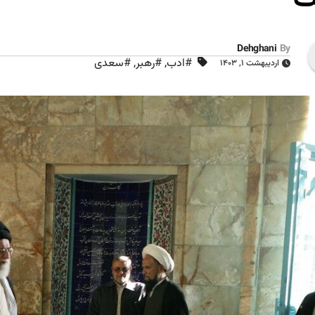
Dehghani
By
#ادب
,
#رهبر
,
#سعدی
اردیبهشت ۱, ۱۴۰۳