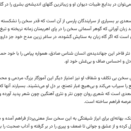
 می‌توان در بدایع طیبات دیوان او و زیباترین گلهای اندیشه‌ی بشری را در
دی بر بسیاری از سرایندگان پارسی از آن است که قدر سخن را نشکسته و
د زبان آورانی که گوهر آسمانی سخن را در پای اهریمنان زمانه نریخته و ت
ن است که اگر گاه زبان به ستایش گشوده، در ساغر زرین مدح خود جز داروی
نثر فاخر این جهاندیده‌ی انسان شناس صادق، همواره پیامی را با خود حمل 
و دل و احساس صاف و بی‌غش خود او.
 سخن بی تکلف و شفاف او نیز امتیاز دیگر این آموزگار بزرگ مردمی و محب
ا سیراب می‌کند و بی‌هیچ غبار تصنع، بر دل او می‌نشیند. بسیارند آنها که
دی است که شعری روان چون نثر و نثری آهنگین چون شعر پدید آورده و 
عرصه فراهم ساخته است.
نک، بهانه‌ای برای ابراز شیفتگی به این سخن ساز معنی‌پرداز فراهم آمده و
رده و از عشق و جوانی تا ضعف و پیری را در بر گرفته و آداب صحبت را به پی