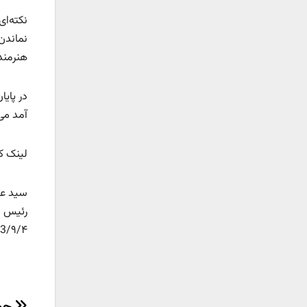
نکته‌ای
نماندن 
هنرمند
در پای
آمد می
لینک کوتاه :d.ir/?p=13771
سید عل
رئیس ج
3/۹/۴