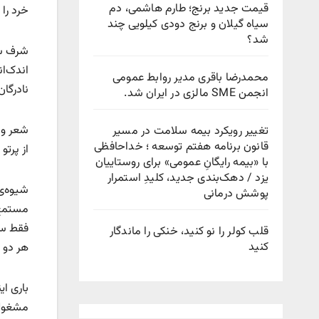
قیمت جدید برنج؛ طارم هاشمی، دم
خرد را
سیاه گیلان و برنج دودی کیلویی چند
شد؟
شرف سع
اندک‌ان
محمدرضا باقری مدیر روابط عمومی
نادرگا
انجمن SME مالزی در ایران شد.
شعر و 
تغییر رویکرد بیمه سلامت در مسیر
قانون برنامه هفتم توسعه ؛ خداحافظی
از پرت
با «بیمه رایگانِ عمومی» برای روستاییان
یزد / دهک‌بندی جدید، کلیدِ استمرار
شیوه‌ی
پوشش درمانی
مستمع ر
فقط سع
قلب کولر را نو کنید، خنکی را ماندگار
کنید
هر دو 
باری ای
مشغول ک