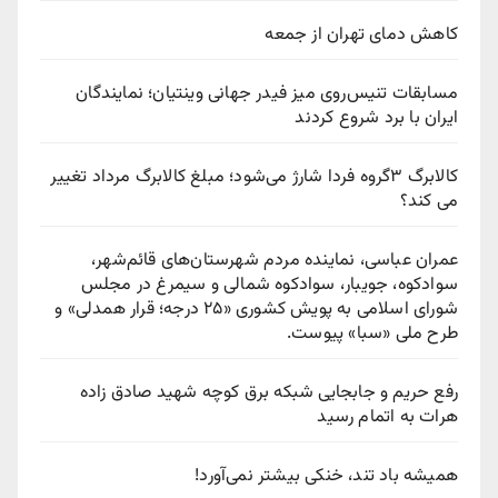
کاهش دمای تهران از جمعه
مسابقات تنیس‌روی میز فیدر جهانی وینتیان؛ نمایندگان
ایران با برد شروع کردند
کالابرگ ۳گروه فردا شارژ می‌شود؛ مبلغ کالابرگ مرداد تغییر
می کند؟
عمران عباسی، نماینده مردم شهرستان‌های قائم‌شهر،
سوادكوه، جویبار، سوادكوه شمالی و سیمرغ در مجلس
شورای اسلامی به پویش كشوری «۲۵ درجه؛ قرار همدلی» و
طرح ملی «سبا» پیوست.
رفع حریم و جابجایی شبکه برق کوچه شهید صادق زاده
هرات به اتمام رسید
همیشه باد تند، خنکی بیشتر نمی‌آورد!