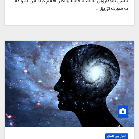
بالینی نانودارویی Migaldendranib را اعلام کرد؛ این دارو که
به صورت تزریق…
اخبار بین الملل