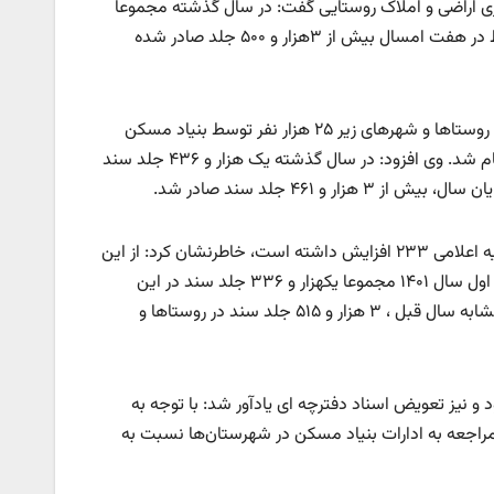
تری اراضی و املاک روستایی گفت: در سال گذشته مجموعا
۳هزار و ۴۰۰ سند در روستاها و شهرهای زیر ۲۵ هزار نفر صادر شد که امسال فقط در هفت امسال بیش از ۳هزار و ۵۰۰ جلد صادر شده
مهدی اقبال در این خصوص اظهار داشت: بر اساس قانون الحاق صدور سند برای روستاها و شهرهای زیر ۲۵ هزار نفر توسط بنیاد مسکن
استان یزد و بر اساس تفاهم نامه با اداره ثبت اسناد و املاک در سال گذشته انجام شد. وی افزود: در سال گذشته یک هزار و ۴۳۶ جلد سند
 ۴۶۱ جلد سند صادر شد.
مدیرکل ثبت اسناد و املاک یزد با بیان اینکه عملکرد یکسال ۱۴۰۱ نسبت به سهمیه اعلامی ۲۳۳ افزایش داشته است، خاطرنشان کرد: از این
نظر، یزد رتبه اول کشور را کسب کرده است. اقبال با اشاره به اینکه در هفت ماهه اول سال ۱۴۰۱ مجموعا یکهزار و ۳۳۶ جلد سند در این
بخش صادر شده است ، ادامه داد: امسال با رشد ۲۶۵ درصدی نسبت به مدت مشابه سال قبل ، ۳ هزار و ۵۱۵ جلد سند در روستاها و
 شهرهای زیر ۲۵هزار نفر برای اسناد خود و نیز تعویض اسناد دفترچه ای یادآور شد: با توجه به
ا مراجعه به ادارات بنیاد مسکن در شهرستان‌ها نسبت به