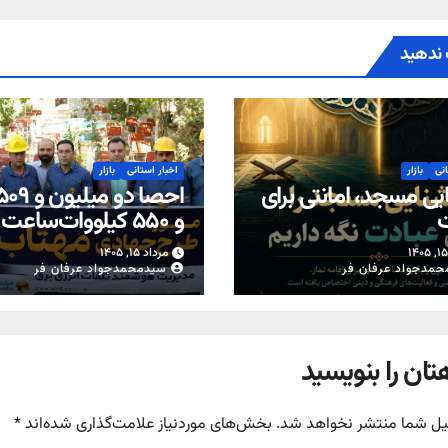
ندهید
انی
بازار
اخبار استانی
بازار
یی مسجد، امانتی برای
ت
و ۵۵۰ کیلووات‌ساعت
از محل تعویض کنتوره
مرداد ۱۵, ۱۴۰۵
معیوب در یزد
حمدجواد عرفان فر
سیدمحمدجواد عرفان فر
تان را بنویسید
یل شما منتشر نخواهد شد.
بخش‌های موردنیاز علامت‌گذاری شده‌اند
*