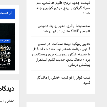
قیمت جدید برنج؛ طارم هاشمی، دم
سیاه گیلان و برنج دودی کیلویی چند
از دست 
شد؟
محمدرضا باقری مدیر روابط عمومی
انجمن SME مالزی در ایران شد.
اخبار است
تغییر رویکرد بیمه سلامت در مسیر
روشنا
قانون برنامه هفتم توسعه ؛ خداحافظی
عباد
با «بیمه رایگانِ عمومی» برای روستاییان
یزد / دهک‌بندی جدید، کلیدِ استمرار
مرداد ۱۵, ۱۴۰۵
پوشش درمانی
سیدم
قلب کولر را نو کنید، خنکی را ماندگار
کنید
دیدگاه
نشانی ایم