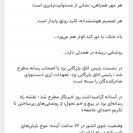
هر مهر همراهی، نشانی از مسئولیت‌پذیری است
هر تصمیم هوشمندانه، کلید رونق پایدار است
باد خنک، با دور کند کولر هم می‌وزد…
روشنایی، ریشه در همدلی دارد…
در نشست رئیس اتاق بازرگانی یزد با اصحاب رسانه مطرح
شد ؛ رئیس اتاق بازرگانی یزد: تعهدات ارزی دست‌وپای
صادرکنندگان را بسته است
در آستانه گرامیداشت روز خبرنگار مطرح شد ؛ نقشه راه
رسانه‌ای یزد در پیچ‌ و خم تحول؛ از رونمایی‌های زیرساختی تا
تکریمِ «صدای جامعه»
وضعیت جوی کشور در ۷۲ ساعت آینده؛ موج بارش‌های
تابستانه در راه ۱۱ استان