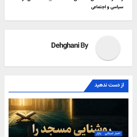
نوشته
سیاسی و اجتماعی
Dehghani
By
از دست ندهید
اخبار استانی
بازار