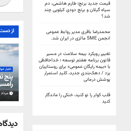
قیمت جدید برنج؛ طارم هاشمی، دم
سیاه گیلان و برنج دودی کیلویی چند
شد؟
از دست 
محمدرضا باقری مدیر روابط عمومی
انجمن SME مالزی در ایران شد.
تغییر رویکرد بیمه سلامت در مسیر
قانون برنامه هفتم توسعه ؛ خداحافظی
با «بیمه رایگانِ عمومی» برای روستاییان
اخبار حو
یزد / دهک‌بندی جدید، کلیدِ استمرار
پنج ن
پوشش درمانی
رامسر
مرداد ۱۴, ۱۴۰۵
قلب کولر را نو کنید، خنکی را ماندگار
کنید
دیدگاه