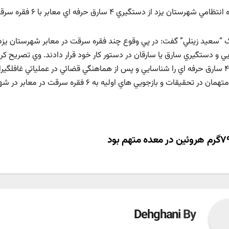
مي شهرستان يزد از دستگيري ۴ سارق حرفه اي معابر با ۶ فقره سرقت خبر داد.
“سعيد زينلي” گفت: در پي وقوع چند فقره سرقت در معابر شهرستان يزد، 
ي و دستگيري سارق يا سارقان در دستور کار خود قرار دادند. وي تصريح کرد
شدند ۴ سارق حرفه اي را شناسايي و پس از هماهنگي قضائي در عملياتي غافلگير
 در تحقيقات و بازجويي هاي اوليه به ۶ فقره سرقت در معابر در شهرستان يزد اعتراف کردند.
ری
ته
Dehghani
By