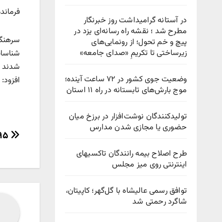
فرمانده انتظا
در آستانه گرامیداشت روز خبرنگار
مطرح شد ؛ نقشه راه رسانه‌ای یزد در
سرهنگ 
پیچ‌ و خم تحول؛ از رونمایی‌های
زیرساختی تا تکریمِ «صدای جامعه»
شناساي
وضعیت جوی کشور در ۷۲ ساعت آینده؛
افزود: متهمان
موج بارش‌های تابستانه در راه ۱۱ استان
تولیدکنندگان نوشت‌افزار در برزخ میان
حضوری یا مجازی شدن مدارس
راهب
۷۹۵گرم هروئين در معده متهم بود
نوش
طرح اصلاح بیمه رانندگان تاکسیهای
اینترنتی روی میز مجلس
توافق رسمی عالیشاه با گل‌گهر؛ کاپیتان،
شاگرد رحمتی شد