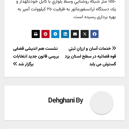
١٥٥٠ متر شبكه روشنايي وسط بلواري با كابل خودنگهدار و
يك دستگاه ترانسفورماتور به ظرفیت ٢٥ كیلوولت آمپر به
بهره برداری رسیده است.
راهبری
خدمات آسان و ارزانِ ثبتیِ
نشست هم اندیشی قضایی
قوه قضائیه در سطح استان یزد
بررسی قانون جدید انتخابات
نوشته
گسترش می یابد
برگزار شد
Dehghani
By