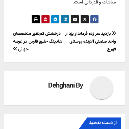
مباهات و قدردانی است.
راهبری
بازدید سر زده فرماندار یزد از
درخشش کم‌نظیر متخصصان
واحد صنعتی آلاینده روستای
هلدینگ خلیج فارس در عرصه
نوشته
فهرج
جهانی
Dehghani
By
از دست ندهید