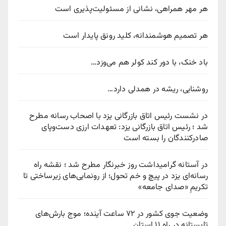
هر مهر همراهی، نشانی از مسئولیت‌پذیری است
هر تصمیم هوشمندانه، کلید رونق پایدار است
باد خنک، با دور کند کولر هم می‌وزد…
روشنایی، ریشه در همدلی دارد…
در نشست رئیس اتاق بازرگانی یزد با اصحاب رسانه مطرح
شد ؛ رئیس اتاق بازرگانی یزد: تعهدات ارزی دست‌وپای
صادرکنندگان را بسته است
در آستانه گرامیداشت روز خبرنگار مطرح شد ؛ نقشه راه
رسانه‌ای یزد در پیچ‌ و خم تحول؛ از رونمایی‌های زیرساختی تا
تکریمِ «صدای جامعه»
وضعیت جوی کشور در ۷۲ ساعت آینده؛ موج بارش‌های
تابستانه در راه ۱۱ استان