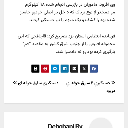
وی افزود: ماموران در بازرسی انجام شده ۹۸ کیلوگرم
موادمخدر از نوع تریاک که داخل بار اصلی خودرو جاساز
شده بود را کشف و یک متهم را نیز دستگیر کردند.
فرمانده انتظامی استان یزد تصریح کرد: قاچاقچی که این
محموله افیونی را از جنوب شرق کشور به مقصد “قم”
بارگیری کرده بود روانه دادسرا شد.
راهبری
دستگيري ۶ سارق حرفه اي
دستگیری سارق حرفه ای
دريزد
نوشته
Dehghani
By