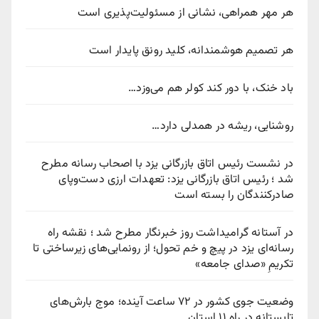
هر مهر همراهی، نشانی از مسئولیت‌پذیری است
هر تصمیم هوشمندانه، کلید رونق پایدار است
باد خنک، با دور کند کولر هم می‌وزد…
روشنایی، ریشه در همدلی دارد…
در نشست رئیس اتاق بازرگانی یزد با اصحاب رسانه مطرح
شد ؛ رئیس اتاق بازرگانی یزد: تعهدات ارزی دست‌وپای
صادرکنندگان را بسته است
در آستانه گرامیداشت روز خبرنگار مطرح شد ؛ نقشه راه
رسانه‌ای یزد در پیچ‌ و خم تحول؛ از رونمایی‌های زیرساختی تا
تکریمِ «صدای جامعه»
وضعیت جوی کشور در ۷۲ ساعت آینده؛ موج بارش‌های
تابستانه در راه ۱۱ استان