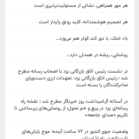
هر مهر همراهی، نشانی از مسئولیت‌پذیری است
هر تصمیم هوشمندانه، کلید رونق پایدار است
باد خنک، با دور کند کولر هم می‌وزد…
روشنایی، ریشه در همدلی دارد…
در نشست رئیس اتاق بازرگانی یزد با اصحاب رسانه مطرح
شد ؛ رئیس اتاق بازرگانی یزد: تعهدات ارزی دست‌وپای
صادرکنندگان را بسته است
در آستانه گرامیداشت روز خبرنگار مطرح شد ؛ نقشه راه
رسانه‌ای یزد در پیچ‌ و خم تحول؛ از رونمایی‌های زیرساختی تا
تکریمِ «صدای جامعه»
وضعیت جوی کشور در ۷۲ ساعت آینده؛ موج بارش‌های
تابستانه در راه ۱۱ استان