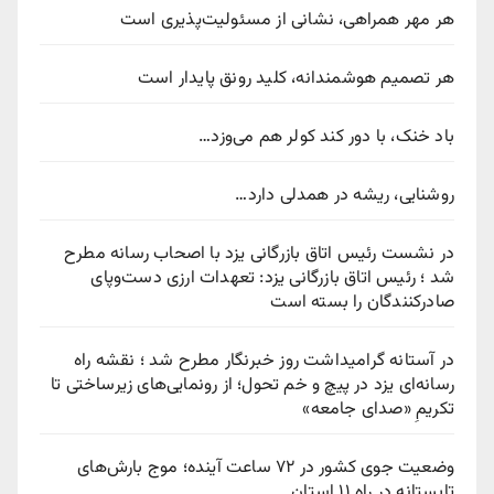
هر مهر همراهی، نشانی از مسئولیت‌پذیری است
هر تصمیم هوشمندانه، کلید رونق پایدار است
باد خنک، با دور کند کولر هم می‌وزد…
روشنایی، ریشه در همدلی دارد…
در نشست رئیس اتاق بازرگانی یزد با اصحاب رسانه مطرح
شد ؛ رئیس اتاق بازرگانی یزد: تعهدات ارزی دست‌وپای
صادرکنندگان را بسته است
در آستانه گرامیداشت روز خبرنگار مطرح شد ؛ نقشه راه
رسانه‌ای یزد در پیچ‌ و خم تحول؛ از رونمایی‌های زیرساختی تا
تکریمِ «صدای جامعه»
وضعیت جوی کشور در ۷۲ ساعت آینده؛ موج بارش‌های
تابستانه در راه ۱۱ استان