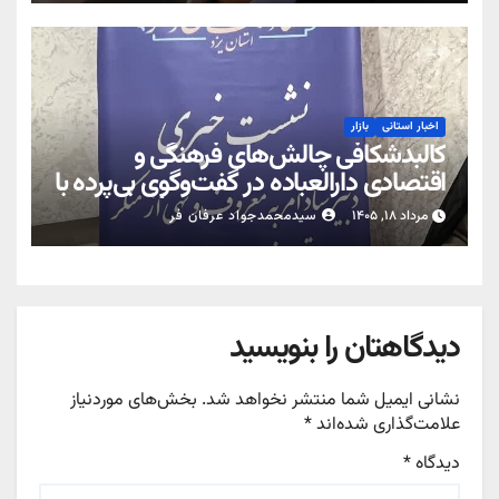
اخبار استانی
بازار
کالبدشکافی چالش‌های فرهنگی و
اقتصادی دارالعباده در گفت‌وگوی بی‌پرده با
رسانه‌ها؛ خط‌کشی میان قانون‌گرایی و
مرداد ۱۸, ۱۴۰۵
سیدمحمدجواد عرفان فر
برخورد سلیقه‌ای؛ تبیین کارکرد ستاد امر به
معروف یزد در ترازوی مطالبات اقتصادی و
اجتماعی
دیدگاهتان را بنویسید
نشانی ایمیل شما منتشر نخواهد شد.
بخش‌های موردنیاز
علامت‌گذاری شده‌اند
*
دیدگاه
*