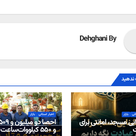
ته
Dehghani
By
ندهید
انی
بازار
اخبار استانی
بازار
یی مسجد، امانتی برای
ت
و ۵۵۰ کیلووات‌ساعت