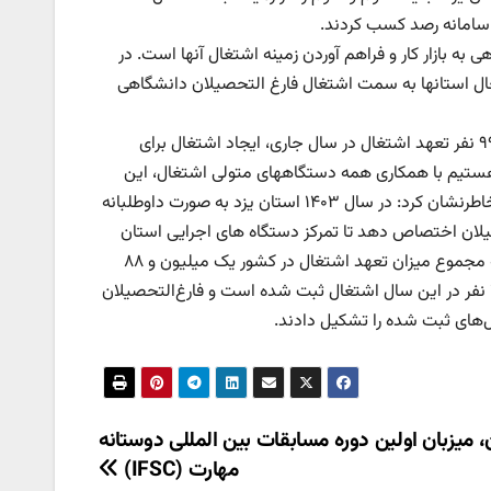
سامانه رصد کسب کردند.
به بازار کار و فراهم آوردن زمینه اشتغال آنها است. در
، تحقق حدود ۳۸ درصدی از تعهد اشتغال استانها به سمت اشتغال فارغ التحصیلان دانشگاهی
فلاحتی اضافه کرد: سهم استان یزد نیز در این بخش از میزان بیش از۱۷ هزار و ۹۹۷ نفر تعهد اشتغال در سال جاری، ایجاد اشتغال برای
ا درصدد هستیم با همکاری همه دستگاههای متولی اشتغال، این
عدد را تا پایان سال محقق نماییم. مدیرکل تعاون، کار و رفاه اجتماعی استان یزد خاطرنشان کرد: در سال ۱۴۰۳ استان یزد به صورت داوطلبانه
به فارغ التحصیلان اختصاص دهد تا تمرکز دستگاه های اجرایی استان
بیش از قبل به اشتغال فارغ التحصیلان باشد. فلاحتی یادآور شد: در سال گذشته مجموع میزان تعهد اشتغال در کشور یک میلیون و ۸۸
هزار و ۶۰۹ نفر بوده است که بیش از تعهد به میزان یک میلیون و ۳۲۵ هزار و ۱۱۲ نفر در این سال اشتغال ثبت شده است و فارغ‌التحصیلان
ن، میزبان اولین دوره مسابقات بین المللی دوستانه
مهارت (IFSC)