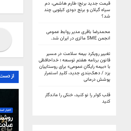
نوش
قیمت جدید برنج؛ طارم هاشمی، دم
سیاه گیلان و برنج دودی کیلویی چند
شد؟
محمدرضا باقری مدیر روابط عمومی
انجمن SME مالزی در ایران شد.
تغییر رویکرد بیمه سلامت در مسیر
قانون برنامه هفتم توسعه ؛ خداحافظی
با «بیمه رایگانِ عمومی» برای روستاییان
یزد / دهک‌بندی جدید، کلیدِ استمرار
از دست 
پوشش درمانی
قلب کولر را نو کنید، خنکی را ماندگار
کنید
اخبار است
روشنا
عباد