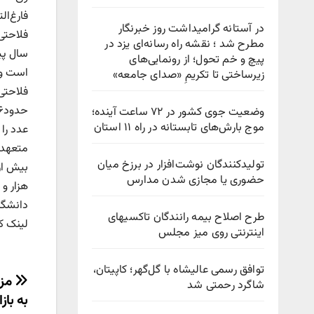
فارغ‌ا
در آستانه گرامیداشت روز خبرنگار
فلاحتی 
مطرح شد ؛ نقشه راه رسانه‌ای یزد در
پیچ‌ و خم تحول؛ از رونمایی‌های
است و 
زیرساختی تا تکریمِ «صدای جامعه»
وضعیت جوی کشور در ۷۲ ساعت آینده؛
موج بارش‌های تابستانه در راه ۱۱ استان
تولیدکنندگان نوشت‌افزار در برزخ میان
حضوری یا مجازی شدن مدارس
دانشگاهی با ثبت اشتغال ۶۰
طرح اصلاح بیمه رانندگان تاکسیهای
لینک کوتاه : ir/?p=14181
اینترنتی روی میز مجلس
توافق رسمی عالیشاه با گل‌گهر؛ کاپیتان،
راهب
مزی
شاگرد رحمتی شد
به با