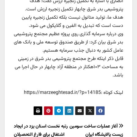
انصاری با اشاره به تکمیل زنجیره ارزش گفت: هدف
پتروشیمی بدر شرق چابهار تکمیل زنجیره ارزش است.
هدف ما، تولید متانول نیست بلکه تکمیل زنجیره پایین
دست است که تبدیل به الفین و گلایکول می شود.
وی درباره سرمایه گذاری روی پروژه عظیم مجتمع پتروشیمی
بدر شرق بیان کرد: از طریق صندوق توسعه ملی و بانک های
عامل کشور به دنبال جذب سرمایه‌ هستیم.
قابل ذكر اينکه طرح مجتمع پتروشیمی بدر شرق در زمینی
به مساحت ۱۰۳هکتار در منطقه آزاد چابهار در حال اجرا می
باشد.
لینک کوتاه :https://marzeeghtesad.ir/?p=14185
راهبری
آغاز عملیات ساخت سومین
رتبه نخست استان یزد در ایجاد
زیست پالایشگاه ایران
اشتغال برای فارغ التحصیلان