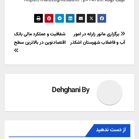
لینک کوتاه :https://marzeeghtesad.ir/?p=14705
راهبری
برگزاری مانور زلزله در امور
شفافیت و عملکرد مالی بانک
آب و فاضلاب شهرستان اشکذر
اقتصادنوین در بالاترین سطح
نوشته
Dehghani
By
از دست ندهید