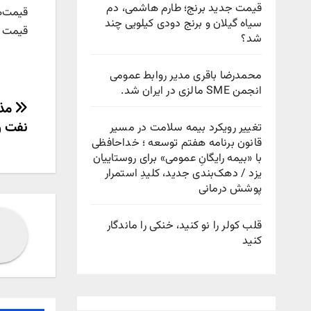
قیمت جدید برنج؛ طارم هاشمی، دم
قیمت‌ه
سیاه گیلان و برنج دودی کیلویی چند
قیمت خ
شد؟
محمدرضا باقری مدیر روابط عمومی
انجمن SME مالزی در ایران شد.
راهب
مذا
نفت را
تغییر رویکرد بیمه سلامت در مسیر
نوش
قانون برنامه هفتم توسعه ؛ خداحافظی
با «بیمه رایگانِ عمومی» برای روستاییان
یزد / دهک‌بندی جدید، کلیدِ استمرار
پوشش درمانی
قلب کولر را نو کنید، خنکی را ماندگار
کنید