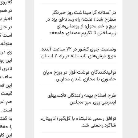
که روی
در همین
در آستانه گرامیداشت روز خبرنگار
اخبار ب
مطرح شد ؛ نقشه راه رسانه‌ای یزد در
پیچ‌ و خم تحول؛ از رونمایی‌های
در حال
زیرساختی تا تکریمِ «صدای جامعه»
است که
متوقف 
وضعیت جوی کشور در ۷۲ ساعت آینده؛
وی درب
موج بارش‌های تابستانه در راه ۱۱ استان
این روز
نادری ا
تولیدکنندگان نوشت‌افزار در برزخ میان
ساعت ق
حضوری یا مجازی شدن مدارس
این فعا
طرح اصلاح بیمه رانندگان تاکسیهای
هم نمی‌
اینترنتی روی میز مجلس
است.
توافق رسمی عالیشاه با گل‌گهر؛ کاپیتان،
به گفته
شاگرد رحمتی شد
را حفظ