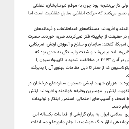
لی کار بی‌نتیجه بود چون به موقع نبود.ایشان، عقلانی
دیگر ۱۹ بهمن ۵۷ دانستند و گفتند: برخی تصور می‌کنند که حرکت انقلابی مقابل عقلانیت است اما
ندند و افزودند: دستگاه‌های ضداطلاعات و فرماندهان
 در حقیقت از جاییکه فکر نمی‌کردند ضربه خوردند.حضرت
ی آمریکا، گفتند: سازمان و سلاح و آموزش ارتش، آمریکایی
کایی‌ها انجام می‌شد و شدت وابستگی به حدی بود که
ایرانی‌ها اجازه بازکردن و تعمیر قطعات را هم نداشتند.ایشان، سخنرانی امام خمینی در آبان ۱۳۴۳ در مخالفت شدید با کاپیتولاسیون را
تولاسیون که از صدر تا ذیل مقامات پهلوی آن را پذیرفته
.
فزودند: هزاران شهید ارتشی همچون ستاره‌های درخشان در
و تقویت ارتش را مهمترین وظیفه خواندند و افزودند: ارتش
اط ضعف و آسیب‌های احتمالی، استمرار ابتکار و تولیدات
نجام دهد.
 اسلامی ایران به بیان گزارشی از اقدامات یکساله این
 فرماندهی اتاق‌ جنگ هوشمند، انجام مانورها و مسابقات