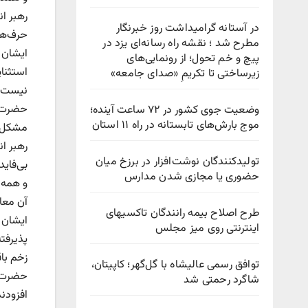
رهبر ان
در آستانه گرامیداشت روز خبرنگار
حرف‌ها
مطرح شد ؛ نقشه راه رسانه‌ای یزد در
ایشان ب
پیچ‌ و خم تحول؛ از رونمایی‌های
استثنای
زیرساختی تا تکریمِ «صدای جامعه»
نیست ب
حضرت آی
وضعیت جوی کشور در ۷۲ ساعت آینده؛
موج بارش‌های تابستانه در راه ۱۱ استان
مشکل ح
تولیدکنندگان نوشت‌افزار در برزخ میان
بی‌فاید
حضوری یا مجازی شدن مدارس
و همه ک
آن معا
طرح اصلاح بیمه رانندگان تاکسیهای
ایشان ب
اینترنتی روی میز مجلس
پذیرفت
زخم باق
توافق رسمی عالیشاه با گل‌گهر؛ کاپیتان،
حضرت آی
شاگرد رحمتی شد
افزودند