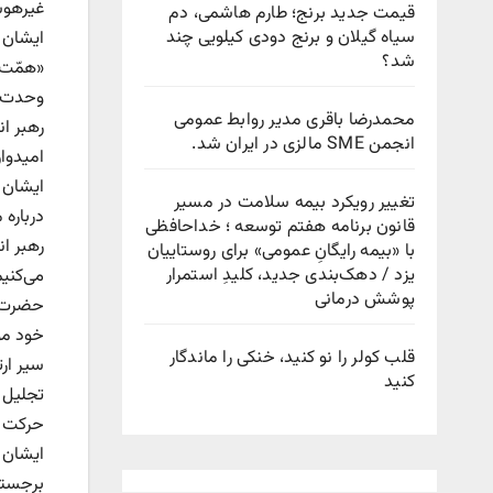
غیرهوشم
قیمت جدید برنج؛ طارم هاشمی، دم
سیاه گیلان و برنج دودی کیلویی چند
ایشان 
شد؟
وحدت ر
محمدرضا باقری مدیر روابط عمومی
رهبر ا
انجمن SME مالزی در ایران شد.
امیدوا
ایشان ب
تغییر رویکرد بیمه سلامت در مسیر
درباره 
قانون برنامه هفتم توسعه ؛ خداحافظی
رهبر ان
با «بیمه رایگانِ عمومی» برای روستاییان
یزد / دهک‌بندی جدید، کلیدِ استمرار
می‌کنی
پوشش درمانی
حضرت آی
قلب کولر را نو کنید، خنکی را ماندگار
سیر ار
کنید
تجلیل ا
حرکت شجاعانه
برجسته