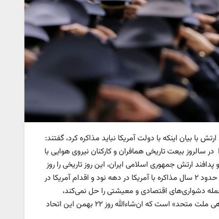
ش با بیان اینکه با دولت آمریکا نباید مذاکره کرد، گفتند:
ر سالروز بیعت تاریخی همافران و کارکنان نیروی هوایی با
ن نیروی هوایی و پدافند ارتش جمهوری اسلامی ایران، این روز تاریخی را روز
تولد ارتشی سرافراز، مستقل و دارای هویت خواندند و با اشاره به تجربه بی‌حاصل حدود ۲ سال مذاکره با آمریکا در دهه نود و اقدام آمریکا در
جمله دشواری‌های اقتصادی و معیشتی را حل نمی‌کند،
همانطور که حل نکرد؛ بنابراین، راه حل مشکلات «همت مسئولان متعهد و همراهی ملت متحد» است که ان‌شاءالله روز ۲۲ بهمن این اتحاد