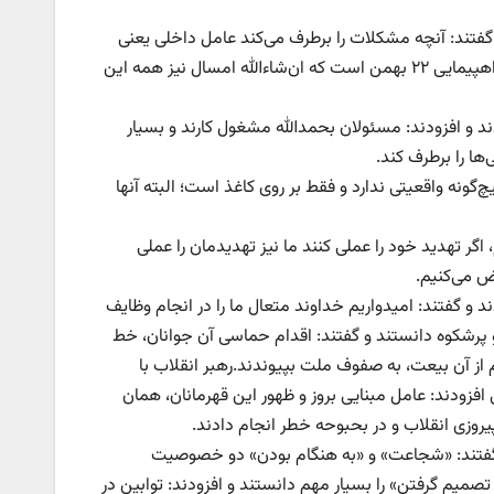
گفتند: آنچه مشکلات را برطرف می‌کند عامل داخلی یعنی
«همّت مسئولان متعهد و همراهی ملت متحد» است که مظهر این اتحاد ملی، راهپیمایی ۲۲ بهمن است که ان‌شاءالله امسال نیز همه این
د و افزودند: مسئولان بحمدالله مشغول کارند و بسیار
ا را برطرف کند.
چ‌گونه واقعیتی ندارد و فقط بر روی کاغذ است؛ البته آنها
، اگر تهدید خود را عملی کنند ما نیز تهدیدمان را عملی
ض می‌کنیم.
ند و گفتند: امیدواریم خداوند متعال ما را در انجام وظایف
 سخنانشان ۱۹ بهمن ۵۷ را خاطره‌ای مبارک و پرشکوه دانستند و گفتند: اقدام حماسی آن جوانان، خط
از آن بیعت، به صفوف ملت بپیوندند.رهبر انقلاب با
افزودند: عامل مبنایی بروز و ظهور این قهرمانان، همان
 کشور و ملت برشمردند و گفتند: «شجاعت» و «به هنگام بودن» دو خصوصیت
تصمیم گرفتن» را بسیار مهم دانستند و افزودند: توابین در