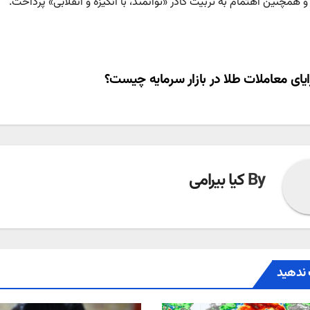
 همچنین اهتمام به تربیت کادر «توانمند، با انگیزه و انقلابی» پرداخت.
ری
یای معاملات طلا در بازار سرمایه چیست؟
ته
By
کیا بیرامی
ندهید