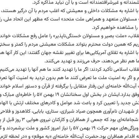
ندانه و غیرشرافتمندانه است و با آن نباید مذاکره کرد.
با اشاره به مشکلات داخلی و معیشتی که اغلب مردم با آن درگیر هستند، 
ا مشاهده خواهیم کرد.
نقلاب، «ملت بصیر و مسئولان خستگی‌ناپذیر» را عامل رفع مشکلات خواندن
ریم که همین دولت محترم بتواند مشکلات معیشتی مردم را کمتر و سختی‌ه
ا اشاره به تقلای آمریکایی‌ها برای تغییر نقشه جهان گفتند: این کار آنها هی
ما هم نظر می‌دهند، حرف می‌زنند و تهدید می‌کنند.
قلاب اسلامی تأکید کردند: اگر ما را تهدید کنند ما هم آنها را تهدید می‌کنیم
م و اگر به امنیت ملت ما تعرض کنند ما هم بدون تردید به امنیت آنها تعر
ت‌الله خامنه‌ای این رفتار متقابل را برگرفته از قرآن و دستور اسلام خواند
خود موفق بدارد.ایشان در بخش اول
تش جدید را تعیین کرد و باعث شد عوامل و کادرهای مختلف ارتش با الهام 
ز شهیدان نام‌آوری همچون صیاد شیرازی، ستاری، بابایی، کلاهدوز و فلاحی 
‌ای بود که جمعی از همافران و کارکنان نیروی هوایی ۳ روز قبل از پیروزی انقلاب و در بحبوحه خطر انجام دادند.
ایشان ویژگی‌های مهم حرکت ۱۹ بهمن ۵۷ را نیاز امروز
 اقدام همافران بود.حضرت آیت‌الله خامنه‌ای «به موقع» و «در لحظه لازم 