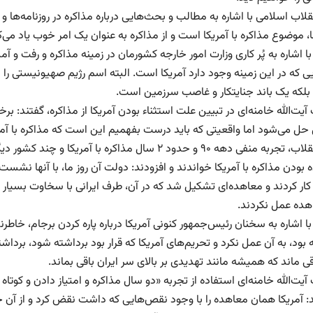
قلاب اسلامی با اشاره به مطالب و بحث‌هایی درباره مذاکره در روزنامه‌ها 
، موضوع مذاکره با آمریکا است و از مذاکره به عنوان یک امر خوب یاد می
ا اشاره به پُر کاری وزارت امور خارجه کشورمان در زمینه مذاکره و رفت و آمد 
ی که در این زمینه وجود دارد آمریکا است. البته اسم رژیم صهیونیستی را به
لکه یک باند جنایتکار و غاصب سرزمین است.
ت‌الله خامنه‌ای در تبیین علت استثناء بودن آمریکا از مذاکره، گفتند: بر
ل می‌شود اما واقعیتی که باید درست بفهمیم این است که مذاکره با آمری
رهبر انقلاب، تجربه منفی دهه ۹۰ و حدود ۲ سال مذاکره 
ه بودن مذاکره با آمریکا خواندند و افزودند: دولت آن روز ما، با آنها نش
ار کردند و معاهده‌ای تشکیل شد که در آن، طرف ایرانی با سخاوت بسیار زیا
هده عمل نکردند.
ا اشاره به سخنان رئیس‌جمهور کنونی آمریکا درباره پاره کردن برجام، خاطر
ه بود، به آن عمل نکرد و تحریم‌های آمریکا که قرار بود برداشته شود، ب
ی ماند که همیشه مانند تهدیدی بر بالای سر ایران باقی بماند.
ت‌الله خامنه‌ای استفاده از تجربه «دو سال مذاکره و امتیاز دادن و کوتاه
: آمریکا همان معاهده را با وجود نقص‌هایی که داشت نقض کرد و از آن خار