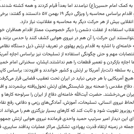
 به کمک امام حسین(ع) نیامدند اما بعداً قیام کردند و همه کشته شدند، و
بودن و اقدام براساس محاسبه را ویژگی 
نقلابی بیش از هر حرکت دیگر به محاسبه و عقلانیت نیاز دارد.
نقلاب استفاده از غفلت دشمن را دیگر خصوصیت ممتاز اقدام همافران خوا
توانستند این حرکت را آن هم در نیروی هوایی کشف کنند یا حدس بزنند و
ه خامنه‌ای با اشاره به اقدام رژیم پهلوی در تعریف ارتش ذیل دستگاه نظام
انتصابات مهم و حتی چگونگی استفاده از تسلیحات نیز براساس اجازه آمری
به سلطه ذلت‌بار آمریکا بر ارتش و کشور خواندند و افزودند: براساس کاپی
 هیچ آمریکایی با هر جرمی نباید در ایران تحت تعقیب قضایی قرار می‌گرفت
 دفاع مقدس را صحنه بروز شایستگی‌های ارتشِ تحول‌یافته برشمردند و ا
یران می‌درخشند. حضرت آیت‌الله خامنه‌ای دفاع از ایران را سرلوحه کارها 
ز لحاظ نیروی انسانی، تسلیحات، آموزش، آمادگی‌های رزمی و دفاعی، رفع نق
ه روزبروز تقویت شود و ثابت کند که کارهای بسیار بزرگتری هم را می‌تواند ا
دای این دیدار امیر سرتیپ حمید واحدی فرمانده نیروی هوایی ارتش جمهوری
 جمله در زمینه ارتقاء قدرت پهپادی، تشکیل مراکز عملیات پدافند سایبری،