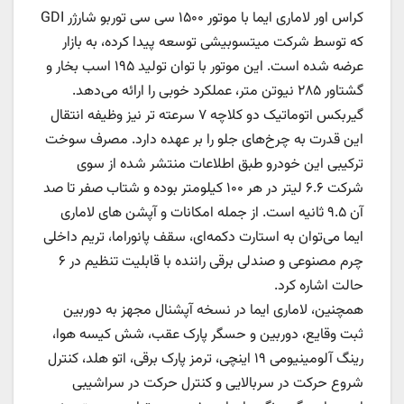
کراس اور لاماری ایما با موتور ۱۵۰۰ سی سی توربو شارژر GDI
که توسط شرکت میتسوبیشی توسعه پیدا کرده، به بازار
عرضه شده است. این موتور با توان تولید ۱۹۵ اسب بخار و
گشتاور ۲۸۵ نیوتن متر، عملکرد خوبی را ارائه می‌دهد.
گیربکس اتوماتیک دو کلاچه ۷ سرعته تر نیز وظیفه انتقال
این قدرت به چرخ‌های جلو را بر عهده دارد. مصرف سوخت
ترکیبی این خودرو طبق اطلاعات منتشر شده از سوی
شرکت ۶.۶ لیتر در هر ۱۰۰ کیلومتر بوده و شتاب صفر تا صد
آن ۹.۵ ثانیه است. از جمله امکانات و آپشن های لاماری
ایما می‌توان به استارت دکمه‌ای، سقف پانوراما، تریم داخلی
چرم مصنوعی و صندلی برقی راننده با قابلیت تنظیم در ۶
حالت اشاره کرد.
همچنین، لاماری ایما در نسخه آپشنال مجهز به دوربین
ثبت وقایع، دوربین و حسگر پارک عقب، شش کیسه هوا،
رینگ آلومینیومی ۱۹ اینچی، ترمز پارک برقی، اتو هلد، کنترل
شروع حرکت در سربالایی و کنترل حرکت در سراشیبی