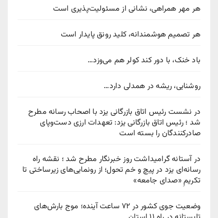
هر مهر همراهی، نشانی از مسئولیت‌پذیری است
هر تصمیم هوشمندانه، کلید رونق پایدار است
باد خنک، با دور کند کولر هم می‌وزد…
روشنایی، ریشه در همدلی دارد…
در نشست رئیس اتاق بازرگانی یزد با اصحاب رسانه مطرح
شد ؛ رئیس اتاق بازرگانی یزد: تعهدات ارزی دست‌وپای
صادرکنندگان را بسته است
در آستانه گرامیداشت روز خبرنگار مطرح شد ؛ نقشه راه
رسانه‌ای یزد در پیچ‌ و خم تحول؛ از رونمایی‌های زیرساختی تا
تکریمِ «صدای جامعه»
وضعیت جوی کشور در ۷۲ ساعت آینده؛ موج بارش‌های
تابستانه در راه ۱۱ استان