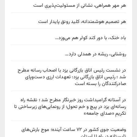
هر مهر همراهی، نشانی از مسئولیت‌پذیری است
هر تصمیم هوشمندانه، کلید رونق پایدار است
باد خنک، با دور کند کولر هم می‌وزد…
روشنایی، ریشه در همدلی دارد…
در نشست رئیس اتاق بازرگانی یزد با اصحاب رسانه مطرح
شد ؛ رئیس اتاق بازرگانی یزد: تعهدات ارزی دست‌وپای
صادرکنندگان را بسته است
در آستانه گرامیداشت روز خبرنگار مطرح شد ؛ نقشه راه
رسانه‌ای یزد در پیچ‌ و خم تحول؛ از رونمایی‌های زیرساختی تا
تکریمِ «صدای جامعه»
وضعیت جوی کشور در ۷۲ ساعت آینده؛ موج بارش‌های
تابستانه در راه ۱۱ استان