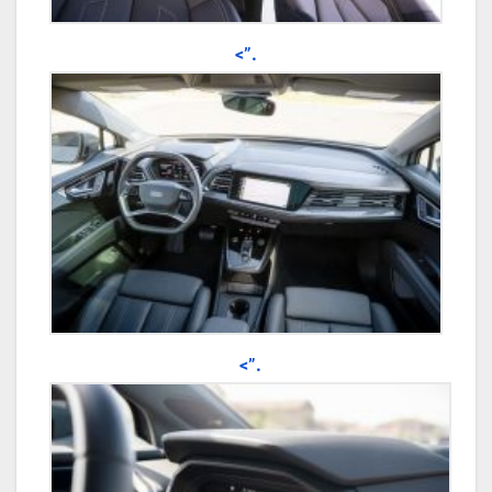
.”>
.”>