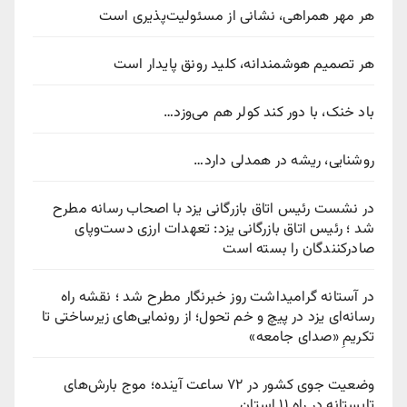
هر مهر همراهی، نشانی از مسئولیت‌پذیری است
هر تصمیم هوشمندانه، کلید رونق پایدار است
باد خنک، با دور کند کولر هم می‌وزد…
روشنایی، ریشه در همدلی دارد…
در نشست رئیس اتاق بازرگانی یزد با اصحاب رسانه مطرح
شد ؛ رئیس اتاق بازرگانی یزد: تعهدات ارزی دست‌وپای
صادرکنندگان را بسته است
در آستانه گرامیداشت روز خبرنگار مطرح شد ؛ نقشه راه
رسانه‌ای یزد در پیچ‌ و خم تحول؛ از رونمایی‌های زیرساختی تا
تکریمِ «صدای جامعه»
وضعیت جوی کشور در ۷۲ ساعت آینده؛ موج بارش‌های
تابستانه در راه ۱۱ استان