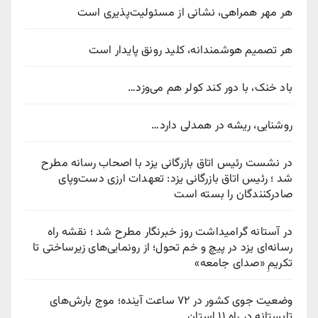
هر مهر همراهی، نشانی از مسئولیت‌پذیری است
هر تصمیم هوشمندانه، کلید رونق پایدار است
باد خنک، با دور کند کولر هم می‌وزد…
روشنایی، ریشه در همدلی دارد…
در نشست رئیس اتاق بازرگانی یزد با اصحاب رسانه مطرح
شد ؛ رئیس اتاق بازرگانی یزد: تعهدات ارزی دست‌وپای
صادرکنندگان را بسته است
در آستانه گرامیداشت روز خبرنگار مطرح شد ؛ نقشه راه
رسانه‌ای یزد در پیچ‌ و خم تحول؛ از رونمایی‌های زیرساختی تا
تکریمِ «صدای جامعه»
وضعیت جوی کشور در ۷۲ ساعت آینده؛ موج بارش‌های
تابستانه در راه ۱۱ استان