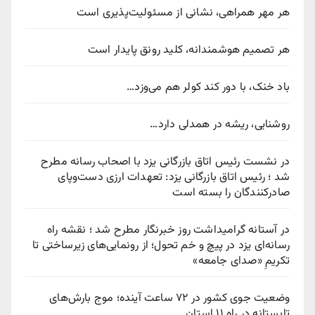
هر مهر همراهی، نشانی از مسئولیت‌پذیری است
هر تصمیم هوشمندانه، کلید رونق پایدار است
باد خنک، با دور کند کولر هم می‌وزد…
روشنایی، ریشه در همدلی دارد…
در نشست رئیس اتاق بازرگانی یزد با اصحاب رسانه مطرح
شد ؛ رئیس اتاق بازرگانی یزد: تعهدات ارزی دست‌وپای
صادرکنندگان را بسته است
در آستانه گرامیداشت روز خبرنگار مطرح شد ؛ نقشه راه
رسانه‌ای یزد در پیچ‌ و خم تحول؛ از رونمایی‌های زیرساختی تا
تکریمِ «صدای جامعه»
وضعیت جوی کشور در ۷۲ ساعت آینده؛ موج بارش‌های
تابستانه در راه ۱۱ استان