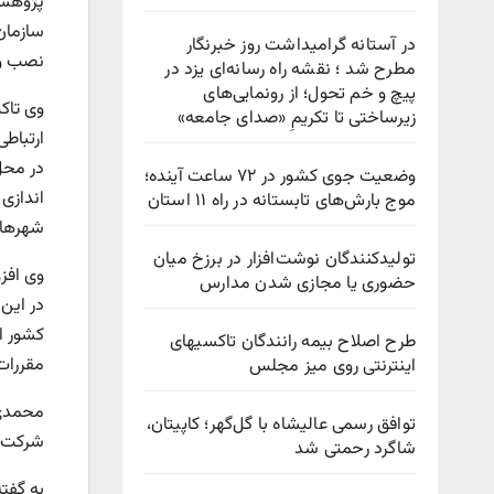
پژوهشگا
در آستانه گرامیداشت روز خبرنگار
نصب و 
مطرح شد ؛ نقشه راه رسانه‌ای یزد در
پیچ‌ و خم تحول؛ از رونمایی‌های
وی تاکی
زیرساختی تا تکریمِ «صدای جامعه»
در محل 
وضعیت جوی کشور در ۷۲ ساعت آینده؛
اندازی
موج بارش‌های تابستانه در راه ۱۱ استان
شهرهای
تولیدکنندگان نوشت‌افزار در برزخ میان
وی افز
حضوری یا مجازی شدن مدارس
در این
طرح اصلاح بیمه رانندگان تاکسیهای
مقررات
اینترنتی روی میز مجلس
محمدی 
توافق رسمی عالیشاه با گل‌گهر؛ کاپیتان،
شرکت‌ه
شاگرد رحمتی شد
به گفت