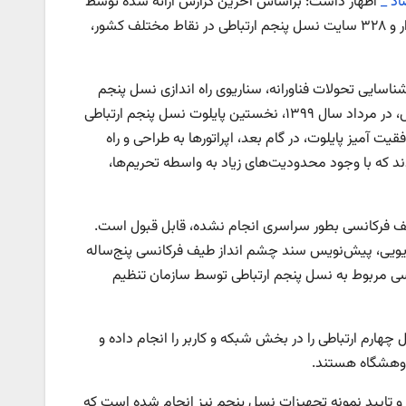
اد _
اظهار داشت: براساس آخرین گزارش ارائه شده توسط
سازمان تنظیم مقررات و ارتباطات رادیویی در پاییز سال ۱۴۰۳، در حال حاضر ۲ هزار و ۳۲۸ سایت نسل پنجم ارتباطی در نقاط مختلف کشور،
شناسایی تحولات فناورانه، سناریوی راه اندازی نسل پنجم
ارتباطی را از سال ۱۳۹۳ همزمان با سایر کشورهای جهان، آغاز کرد. بر همین اساس، در مرداد سال ۱۳۹۹، نخستین پایلوت نسل پنجم ارتباطی
یت آمیز پایلوت، در گام بعد، اپراتورها به طراحی و راه
 که با وجود محدودیت‌های زیاد به واسطه تحریم‌ها،
یف فرکانسی بطور سراسری انجام نشده، قابل قبول است.
رادیویی، پیش‌نویس سند چشم انداز طیف فرکانسی پنج‌ساله
باندهای فرکانسی مربوط به نسل پنجم ارتباطی توسط سازمان تنظیم
ارم ارتباطی را در بخش شبکه و کاربر را انجام داده و
پژوهشگاه هستند.
و تایید نمونه تجهیزات نسل پنجم نیز انجام شده است که