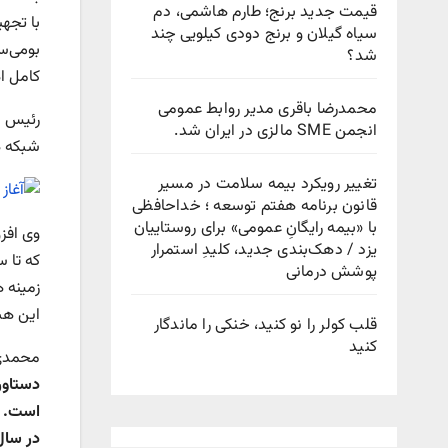
قیمت جدید برنج؛ طارم هاشمی، دم
با تجهی
سیاه گیلان و برنج دودی کیلویی چند
بومی‌سا
شد؟
کامل ا
محمدرضا باقری مدیر روابط عمومی
رئیس پ
انجمن SME مالزی در ایران شد.
شبکه ه
تغییر رویکرد بیمه سلامت در مسیر
قانون برنامه هفتم توسعه ؛ خداحافظی
با «بیمه رایگانِ عمومی» برای روستاییان
یزد / دهک‌بندی جدید، کلیدِ استمرار
پوشش درمانی
زمینه 
این هس
قلب کولر را نو کنید، خنکی را ماندگار
کنید
محمدی 
دستاور
است. ا
در سال ۱۴۰۱ اجرا