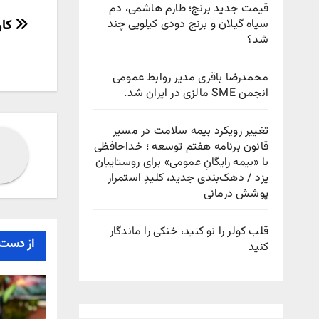
قیمت جدید برنج؛ طارم هاشمی، دم
راهب
کار
سیاه گیلان و برنج دودی کیلویی چند
شد؟
نوش
محمدرضا باقری مدیر روابط عمومی
انجمن SME مالزی در ایران شد.
تغییر رویکرد بیمه سلامت در مسیر
قانون برنامه هفتم توسعه ؛ خداحافظی
با «بیمه رایگانِ عمومی» برای روستاییان
یزد / دهک‌بندی جدید، کلیدِ استمرار
پوشش درمانی
قلب کولر را نو کنید، خنکی را ماندگار
از دست 
کنید