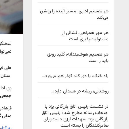
هر تصمیم اداری، مسیر آینده را روشن
می‌کند
هر مهر همراهی، نشانی از
مسئولیت‌پذیری است
سخنگوی
نمی‌تو
هر تصمیم هوشمندانه، کلید رونق
پایدار است
علی ف
استان و
باد خنک، با دور کند کولر هم می‌وزد…
وی ادا
روشنایی، ریشه در همدلی دارد…
جمعی ا
در نشست رئیس اتاق بازرگانی یزد با
فرهادی
اصحاب رسانه مطرح شد ؛ رئیس اتاق
منفی گ
بازرگانی یزد: تعهدات ارزی دست‌وپای
صادرکنندگان را بسته است
به گزار