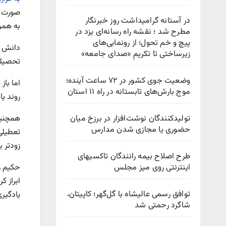
صورت م
در آستانه گرامیداشت روز خبرنگار
به همرا
مطرح شد ؛ نقشه راه رسانه‌ای یزد در
پیچ‌ و خم تحول؛ از رونمایی‌های
دانش آ
زیرساختی تا تکریمِ «صدای جامعه»
تحصیلی دا
وضعیت جوی کشور در ۷۲ ساعت آینده؛
اما با
موج بارش‌های تابستانه در راه ۱۱ استان
روند ی
تولیدکنندگان نوشت‌افزار در برزخ میان
همچنین
حضوری یا مجازی شدن مدارس
تعطیلی 
زودتر ب
طرح اصلاح بیمه رانندگان تاکسیهای
اینترنتی روی میز مجلس
حکیم ز
ابراز ک
توافق رسمی عالیشاه با گل‌گهر؛ کاپیتان،
یادگیری
شاگرد رحمتی شد