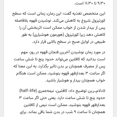
۹:۳۰ تا ۱۱:۳۰ است.
این متخصص تغذیه گفت: این زمان، زمانی است که سطح
کورتیزول شروع به کاهش می‌کند. نوشیدن قهوه بلافاصله
پس از بیدار شدن از خواب ممکن است اثربخشی آن را
کاهش دهد زیرا کورتیزول (هورمون هوشیاری) به طور
طبیعی در اوایل صبح در سطح بالایی قرار دارد.
در مورد زمان نوشیدن آخرین فنجان قهوه در روز، مهم
است بدانید که کافئین می‌تواند حدود پنج تا شش ساعت
پس از مصرف همچنان بر بدن تاثیر بگذارد، به این معنا که
اگر ساعت ۳ بعدازظهر قهوه بنوشید، ممکن است هنگام
خواب همچنان بیدار و هوشیار باشید.
لادلام‌ــ‌رین توضیح داد: کافئین، نیمه‌عمری (half-life)
حدود پنج تا شش ساعت دارد. یعنی حتی اگر ساعت ۳
بعدازظهر قهوه بنوشید، ممکن است نیمی از کافئین
همچنان تا ساعت ۹ شب در بدن شما باقی بماند. برای