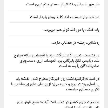
هر مهر همراهی، نشانی از مسئولیت‌پذیری است
هر تصمیم هوشمندانه، کلید رونق پایدار است
باد خنک، با دور کند کولر هم می‌وزد…
روشنایی، ریشه در همدلی دارد…
در نشست رئیس اتاق بازرگانی یزد با اصحاب رسانه مطرح
شد ؛ رئیس اتاق بازرگانی یزد: تعهدات ارزی دست‌وپای
صادرکنندگان را بسته است
در آستانه گرامیداشت روز خبرنگار مطرح شد ؛ نقشه راه
رسانه‌ای یزد در پیچ‌ و خم تحول؛ از رونمایی‌های زیرساختی تا
تکریمِ «صدای جامعه»
وضعیت جوی کشور در ۷۲ ساعت آینده؛ موج بارش‌های
تابستانه در راه ۱۱ استان