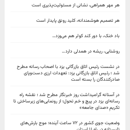
هر مهر همراهی، نشانی از مسئولیت‌پذیری است
هر تصمیم هوشمندانه، کلید رونق پایدار است
باد خنک، با دور کند کولر هم می‌وزد…
روشنایی، ریشه در همدلی دارد…
در نشست رئیس اتاق بازرگانی یزد با اصحاب رسانه مطرح
شد ؛ رئیس اتاق بازرگانی یزد: تعهدات ارزی دست‌وپای
صادرکنندگان را بسته است
در آستانه گرامیداشت روز خبرنگار مطرح شد ؛ نقشه راه
رسانه‌ای یزد در پیچ‌ و خم تحول؛ از رونمایی‌های زیرساختی تا
تکریمِ «صدای جامعه»
وضعیت جوی کشور در ۷۲ ساعت آینده؛ موج بارش‌های
تابستانه در راه ۱۱ استان