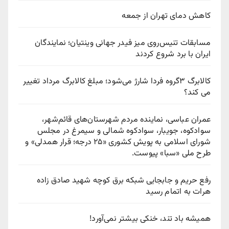
کاهش دمای تهران از جمعه
مسابقات تنیس‌روی میز فیدر جهانی وینتیان؛ نمایندگان
ایران با برد شروع کردند
کالابرگ ۳گروه فردا شارژ می‌شود؛ مبلغ کالابرگ مرداد تغییر
می کند؟
عمران عباسی، نماینده مردم شهرستان‌های قائم‌شهر،
سوادكوه، جویبار، سوادكوه شمالی و سیمرغ در مجلس
شورای اسلامی به پویش كشوری «۲۵ درجه؛ قرار همدلی» و
طرح ملی «سبا» پیوست.
رفع حریم و جابجایی شبکه برق کوچه شهید صادق زاده
هرات به اتمام رسید
همیشه باد تند، خنکی بیشتر نمی‌آورد!